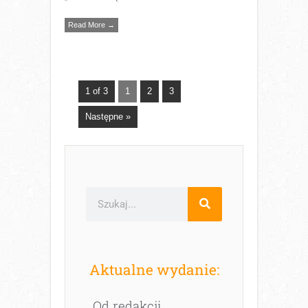
Read More →
1 of 3
1
2
3
Następne »
Aktualne wydanie:
Od redakcji