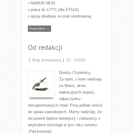
• NAMUR NE43
• praca do 177°C (dla ST51A)
• opcja obudowy ze stali nierdzewnej
Read More →
Od redakcji
|
Brak komentarzy
|
37 - 3/2016
Drodzy Czytelnicy,
Za nami, i mam nadzieję
za Wami, okres
wakacyjnych wojaży,
odpoczynku i
niezapomnianych chwil. Pora jednak wrócić
do spraw zawodowych. Mamy nadzieję, że
ów powrót będzie łatwiejszy i ciekawszy z
artykułami trzeciego w tym roku numeru
„Pod kontrolą”.