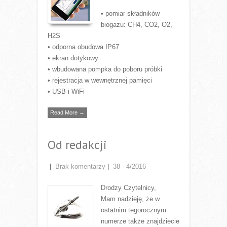
• pomiar składników
biogazu: CH4, CO2, O2,
H2S
• odporna obudowa IP67
• ekran dotykowy
• wbudowana pompka do poboru próbki
• rejestracja w wewnętrznej pamięci
• USB i WiFi
Read More →
Od redakcji
|
Brak komentarzy
|
38 - 4/2016
Drodzy Czytelnicy,
Mam nadzieję, że w
ostatnim tegorocznym
numerze także znajdziecie