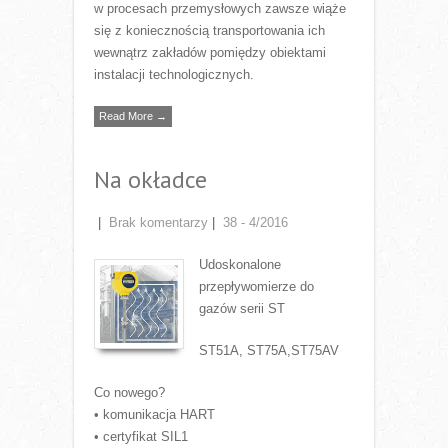
w procesach przemysłowych zawsze wiąże
się z koniecznością transportowania ich
wewnątrz zakładów pomiędzy obiektami
instalacji technologicznych.
Read More →
Na okładce
|
Brak komentarzy
|
38 - 4/2016
Udoskonalone
przepływomierze do
gazów serii ST
ST51A, ST75A,ST75AV
Co nowego?
• komunikacja HART
• certyfikat SIL1