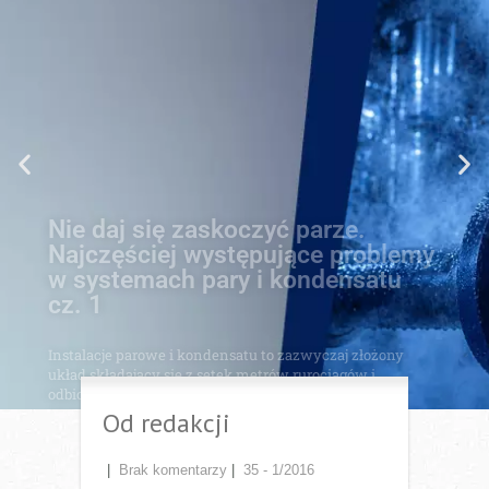
Najczęściej występujące problemy
w systemach pary i kondensatu
cz. 1
Instalacje parowe i kondensatu to zazwyczaj złożony
układ składający się z setek metrów rurociągów i
odbiorników ciepła, w których zachodzą procesy
wymiany ciepła. Elementem łączącym dwa światy, tj.
świat pary i kondensatu, jest odwadniacz. To on, obok
zaworów odcinających, jest najczęściej występującym
elementem w instalacjach.
Przejdź do artykułu
Od redakcji
|
Brak komentarzy
|
35 - 1/2016