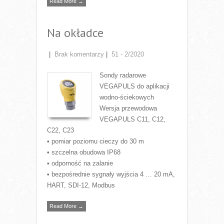
Read More →
Na okładce
|
Brak komentarzy
|
51 - 2/2020
Sondy radarowe
VEGAPULS do aplikacji
wodno-ściekowych
Wersja przewodowa
VEGAPULS C11, C12,
C22, C23
• pomiar poziomu cieczy do 30 m
• szczelna obudowa IP68
• odporność na zalanie
• bezpośrednie sygnały wyjścia 4 … 20 mA,
HART, SDI-12, Modbus
Read More →