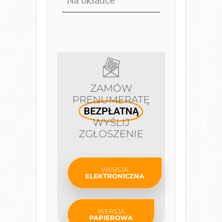
ZAMÓW
PRENUMERATĘ
BEZPŁATNĄ
WYŚLIJ
ZGŁOSZENIE
WERSJA
ELEKTRONICZNA
WERSJA
PAPIEROWA