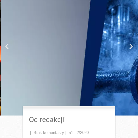
Nie daj się zaskoczyć parze.
Najczęściej występujące problemy
w systemach pary i kondensatu
cz. 1
Instalacje parowe i kondensatu to zazwyczaj złożony
układ składający się z setek metrów rurociągów i
odbiorników ciepła, w których zachodzą procesy
wymiany ciepła. Elementem łączącym dwa światy, tj.
świat pary i kondensatu, jest odwadniacz. To on, obok
zaworów odcinających, jest najczęściej występującym
elementem w instalacjach.
Przejdź do artykułu
Od redakcji
|
Brak komentarzy
|
51 - 2/2020