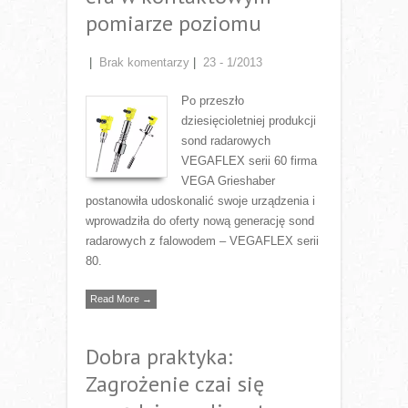
pomiarze poziomu
|
Brak komentarzy
|
23 - 1/2013
Po przeszło
dziesięcioletniej produkcji
sond radarowych
VEGAFLEX serii 60 firma
VEGA Grieshaber
postanowiła udoskonalić swoje urządzenia i
wprowadziła do oferty nową generację sond
radarowych z falowodem – VEGAFLEX serii
80.
Read More →
Dobra praktyka:
Zagrożenie czai się