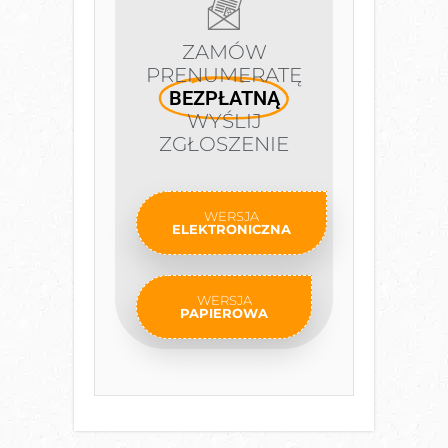
ZAMÓW
PRENUMERATĘ
BEZPŁATNĄ
WYŚLIJ
ZGŁOSZENIE
WERSJA
ELEKTRONICZNA
WERSJA
PAPIEROWA