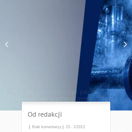
Nie daj się zaskoczyć parze.
Najczęściej występujące problemy
w systemach pary i kondensatu
cz. 1
Instalacje parowe i kondensatu to zazwyczaj złożony
układ składający się z setek metrów rurociągów i
odbiorników ciepła, w których zachodzą procesy
wymiany ciepła. Elementem łączącym dwa światy, tj.
świat pary i kondensatu, jest odwadniacz. To on, obok
zaworów odcinających, jest najczęściej występującym
elementem w instalacjach.
Przejdź do artykułu
Od redakcji
|
Brak komentarzy
|
23 - 1/2013