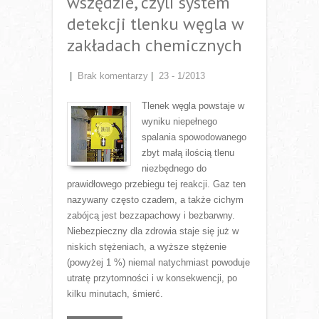
wszędzie, czyli system
detekcji tlenku węgla w
zakładach chemicznych
|
Brak komentarzy
|
23 - 1/2013
Tlenek węgla powstaje w
wyniku niepełnego
spalania spowodowanego
zbyt małą ilością tlenu
niezbędnego do
prawidłowego przebiegu tej reakcji. Gaz ten
nazywany często czadem, a także cichym
zabójcą jest bezzapachowy i bezbarwny.
Niebezpieczny dla zdrowia staje się już w
niskich stężeniach, a wyższe stężenie
(powyżej 1 %) niemal natychmiast powoduje
utratę przytomności i w konsekwencji, po
kilku minutach, śmierć.