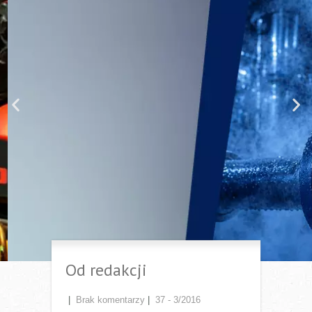
Nie daj się zaskoczyć parze.
Najczęściej występujące problemy
w systemach pary i kondensatu
cz. 1
Instalacje parowe i kondensatu to zazwyczaj złożony
układ składający się z setek metrów rurociągów i
odbiorników ciepła, w których zachodzą procesy
wymiany ciepła. Elementem łączącym dwa światy, tj.
świat pary i kondensatu, jest odwadniacz. To on, obok
zaworów odcinających, jest najczęściej występującym
elementem w instalacjach.
Przejdź do artykułu
Od redakcji
|
Brak komentarzy
|
37 - 3/2016