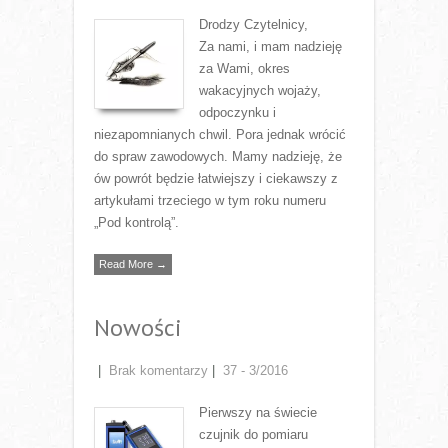
Drodzy Czytelnicy,
Za nami, i mam nadzieję
za Wami, okres
wakacyjnych wojaży,
odpoczynku i
niezapomnianych chwil. Pora jednak wrócić
do spraw zawodowych. Mamy nadzieję, że
ów powrót będzie łatwiejszy i ciekawszy z
artykułami trzeciego w tym roku numeru
„Pod kontrolą”.
Read More →
Nowości
|
Brak komentarzy
|
37 - 3/2016
Pierwszy na świecie
czujnik do pomiaru