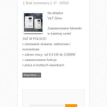
|
Brak komentarzy
|
37 - 3/2016
Na okładce
V&T Drive
Zaawansowane falowniki
w świetnej cenie!
JUŻ W POLSCE!
• sterowanie skalarne, wektorowe i
momentowe
• zakres mocy: od 0,4 kW do 3,55MW
• zaawansowane funkcje
• praca w trudnych warunkach
Read More →