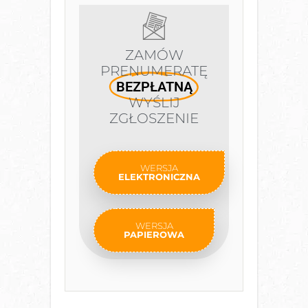
ZAMÓW
PRENUMERATĘ
BEZPŁATNĄ
WYŚLIJ
ZGŁOSZENIE
WERSJA
ELEKTRONICZNA
WERSJA
PAPIEROWA