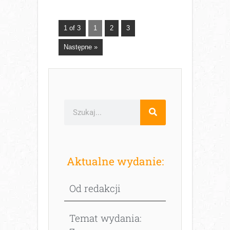
1 of 3
1
2
3
Następne »
Aktualne wydanie:
Od redakcji
Temat wydania: