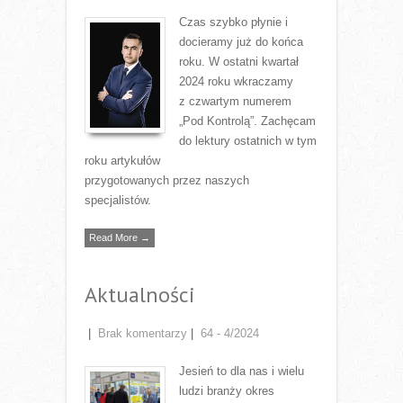
Czas szybko płynie i
docieramy już do końca
roku. W ostatni kwartał
2024 roku wkraczamy
z czwartym numerem
„Pod Kontrolą”. Zachęcam
do lektury ostatnich w tym
roku artykułów
przygotowanych przez naszych
specjalistów.
Read More →
Aktualności
|
Brak komentarzy
|
64 - 4/2024
Jesień to dla nas i wielu
ludzi branży okres