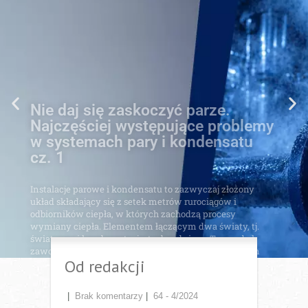
Najczęściej występujące problemy
w systemach pary i kondensatu
cz. 1
Instalacje parowe i kondensatu to zazwyczaj złożony
układ składający się z setek metrów rurociągów i
odbiorników ciepła, w których zachodzą procesy
wymiany ciepła. Elementem łączącym dwa światy, tj.
świat pary i kondensatu, jest odwadniacz. To on, obok
zaworów odcinających, jest najczęściej występującym
elementem w instalacjach.
Przejdź do artykułu
Od redakcji
|
Brak komentarzy
|
64 - 4/2024