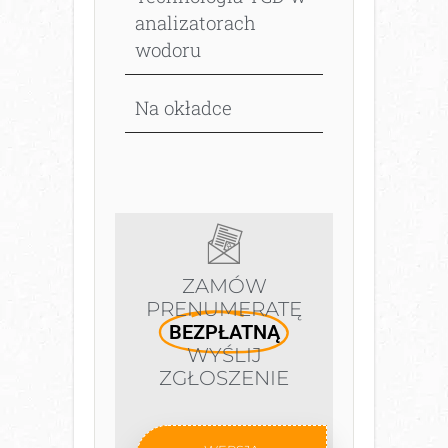
analizatorach
wodoru
Na okładce
ZAMÓW
PRENUMERATĘ
BEZPŁATNĄ
WYŚLIJ
ZGŁOSZENIE