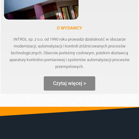
O WYDAWCY
INTROL sp. z o.o. od 1990 roku prowadzi działalność w obszarze
modernizacji, automatyzacji i kontroli zróżnicowanych procesów
technologicznych. Obecnie jesteśmy czołowym, polskim dostawcą
aparatury kontrolno-pomiarowej i systemów automatyzacji procesów
przemysłowych.
Czytaj więcej >