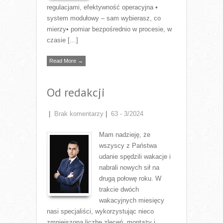
regulacjami, efektywność operacyjna •
system modułowy – sam wybierasz, co
mierzy• pomiar bezpośrednio w procesie, w
czasie […]
Read More →
Od redakcji
|
Brak komentarzy
|
63 - 3/2024
Mam nadzieję, że
wszyscy z Państwa
udanie spędzili wakacje i
nabrali nowych sił na
drugą połowę roku. W
trakcie dwóch
wakacyjnych miesięcy
nasi specjaliści, wykorzystując nieco
zmniejszoną liczbę zleceń, montaży i