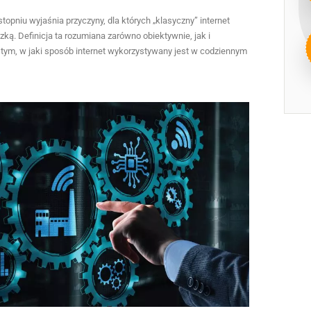
stopniu wyjaśnia przyczyny, dla których „klasyczny” internet
ką. Definicja ta rozumiana zarówno obiektywnie, jak i
 tym, w jaki sposób internet wykorzystywany jest w codziennym