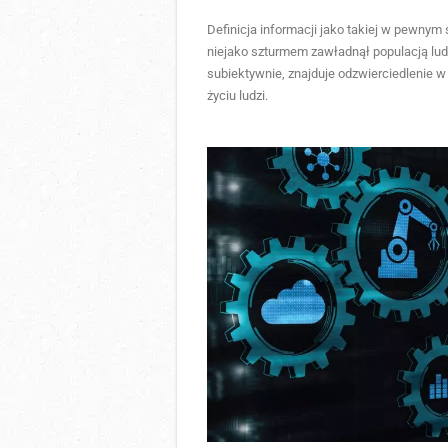
Definicja informacji jako takiej w pewnym 
niejako szturmem zawładnął populacją ludz
subiektywnie, znajduje odzwierciedlenie w
życiu ludzi.