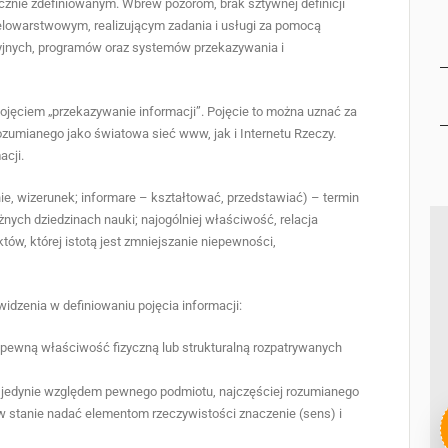
cznie zdefiniowanym. Wbrew pozorom, brak sztywnej definicji
wielowarstwowym, realizującym zadania i usługi za pomocą
jnych, programów oraz systemów przekazywania i
ojęciem „przekazywanie informacji”. Pojęcie to można uznać za
rozumianego jako światowa sieć www, jak i Internetu Rzeczy.
acji.
nie, wizerunek; informare – kształtować, przedstawiać) – termin
óżnych dziedzinach nauki; najogólniej właściwość, relacja
w, której istotą jest zmniejszanie niepewności,
dzenia w definiowaniu pojęcia informacji:
 pewną właściwość fizyczną lub strukturalną rozpatrywanych
je jedynie względem pewnego podmiotu, najczęściej rozumianego
 w stanie nadać elementom rzeczywistości znaczenie (sens) i