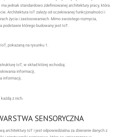
 ma jednak standardowo zdefiniowanej architektury pracy, która
ie. Architektura IoT zależy od oczekiwanej funkcjonalności i
rach życia i zastosowaniach. Mimo swoistego rozmycia,
a podstawie którego budowany jest IoT.
IoT, pokazaną na rysunku 1.
rukturę IoT, w skład której wchodzą:
kiwania informacji,
a informacji,
każdą z nich.
 WARSTWA SENSORYCZNA
 architektury IoT i jest odpowiedzialna za zbieranie danych z