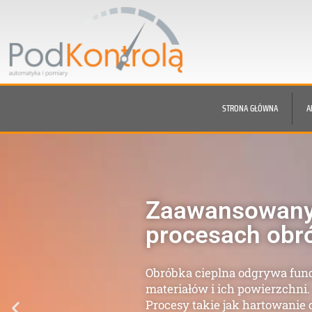
STRONA GŁÓWNA
A
Nie daj się zas
Najczęściej wy