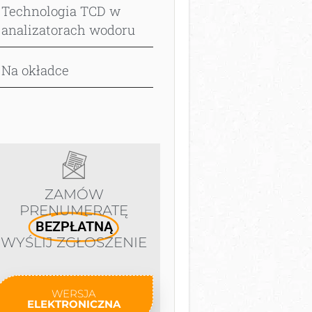
Technologia TCD w
analizatorach wodoru
Na okładce
ZAMÓW
PRENUMERATĘ
BEZPŁATNĄ
WYŚLIJ ZGŁOSZENIE
WERSJA
ELEKTRONICZNA