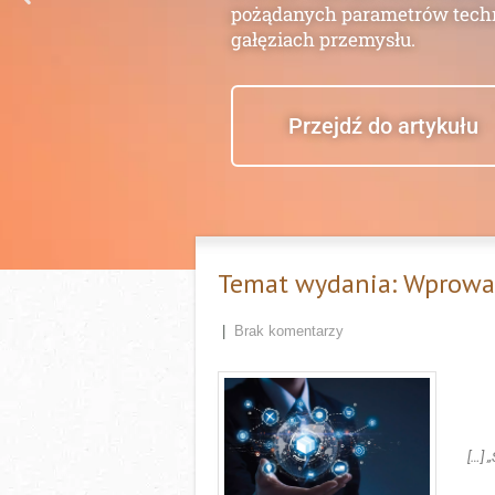
systemach pary
Instalacje parowe i kondensat
setek metrów rurociągów i od
wymiany ciepła. Elementem łąc
jest odwadniacz. To on, obok 
występującym elementem w in
Przejdź do artykułu
Temat wydania: Wprowad
|
Brak komentarzy
[…] 