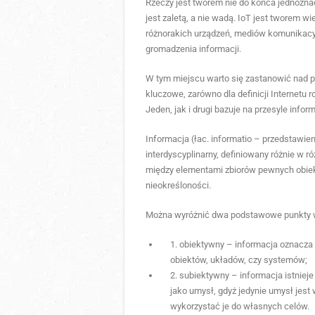
Rzeczy jest tworem nie do końca jednozna
jest zaletą, a nie wadą. IoT jest tworem 
różnorakich urządzeń, mediów komunikacy
gromadzenia informacji.
W tym miejscu warto się zastanowić nad p
kluczowe, zarówno dla definicji Internetu 
Jeden, jak i drugi bazuje na przesyle inform
Informacja (łac. informatio – przedstawie
interdyscyplinarny, definiowany różnie w r
między elementami zbiorów pewnych obiektó
nieokreśloności.
Można wyróżnić dwa podstawowe punkty wi
1. obiektywny – informacja oznacza
obiektów, układów, czy systemów;
2. subiektywny – informacja istnie
jako umysł, gdyż jedynie umysł jest
wykorzystać je do własnych celów.