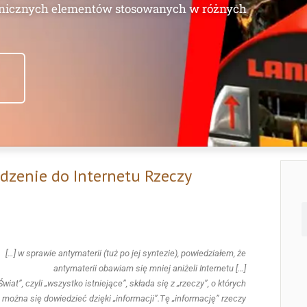
 i kondensatu cz. 1
u to zazwyczaj złożony układ składający się z
biorników ciepła, w których zachodzą procesy
zącym dwa światy, tj. świat pary i kondensatu,
zaworów odcinających, jest najczęściej
stalacjach.
zenie do Internetu Rzeczy
[…] w sprawie antymaterii (tuż po jej syntezie), powiedziałem, że
antymaterii obawiam się mniej aniżeli Internetu […]
„Świat”, czyli „wszystko istniejące”, składa się z „rzeczy”, o których
można się dowiedzieć dzięki „informacji”.Tę „informację” rzeczy