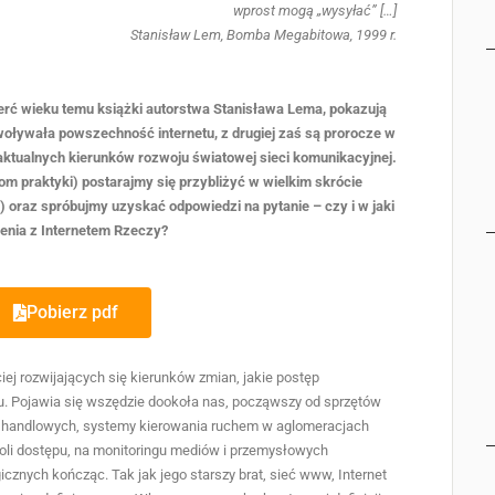
wprost mogą „wysyłać” […]
Stanisław Lem, Bomba Megabitowa, 1999 r.
erć wieku temu książki autorstwa Stanisława Lema, pokazują
ywoływała powszechność internetu, z drugiej zaś są prorocze w
aktualnych kierunków rozwoju światowej sieci komunikacyjnej.
om praktyki) postarajmy się przybliżyć w wielkim skrócie
s) oraz spróbujmy uzyskać odpowiedzi na pytanie – czy i w jaki
enia z Internetem Rzeczy?
Pobierz pdf
iej rozwijających się kierunków zmian, jakie postęp
. Pojawia się wszędzie dookoła nas, począwszy od sprzętów
h handlowych, systemy kierowania ruchem w aglomeracjach
troli dostępu, na monitoringu mediów i przemysłowych
gicznych kończąc. Tak jak jego starszy brat, sieć www, Internet