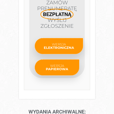
ZAMÓW
PRENUMERATĘ
BEZPŁATNĄ
WYŚLIJ
ZGŁOSZENIE
WERSJA
ELEKTRONICZNA
WERSJA
PAPIEROWA
WYDANIA ARCHIWALNE: