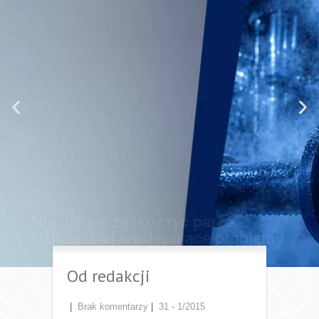
Nie daj się zaskoczyć parze.
Najczęściej występujące problemy
w systemach pary i kondensatu
cz. 1
Instalacje parowe i kondensatu to zazwyczaj złożony
układ składający się z setek metrów rurociągów i
odbiorników ciepła, w których zachodzą procesy
wymiany ciepła. Elementem łączącym dwa światy, tj.
świat pary i kondensatu, jest odwadniacz. To on, obok
zaworów odcinających, jest najczęściej występującym
elementem w instalacjach.
Przejdź do artykułu
Od redakcji
|
Brak komentarzy
|
31 - 1/2015