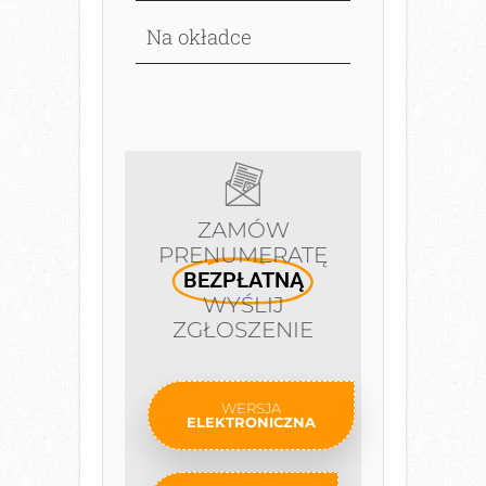
Na okładce
ZAMÓW
PRENUMERATĘ
BEZPŁATNĄ
WYŚLIJ
ZGŁOSZENIE
WERSJA
ELEKTRONICZNA