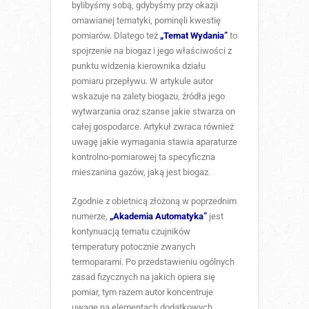
bylibyśmy sobą, gdybyśmy przy okazji
omawianej tematyki, pominęli kwestię
pomiarów. Dlatego też
„Temat Wydania”
to
spojrzenie na biogaz i jego właściwości z
punktu widzenia kierownika działu
pomiaru przepływu. W artykule autor
wskazuje na zalety biogazu, źródła jego
wytwarzania oraz szanse jakie stwarza on
całej gospodarce. Artykuł zwraca również
uwagę jakie wymagania stawia aparaturze
kontrolno-pomiarowej ta specyficzna
mieszanina gazów, jaką jest biogaz.
Zgodnie z obietnicą złożoną w poprzednim
numerze,
„Akademia Automatyka”
jest
kontynuacją tematu czujników
temperatury potocznie zwanych
termoparami. Po przedstawieniu ogólnych
zasad fizycznych na jakich opiera się
pomiar, tym razem autor koncentruje
uwagę na elementach dodatkowych,