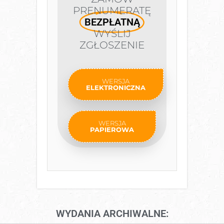
PRENUMERATĘ
BEZPŁATNĄ
WYŚLIJ
ZGŁOSZENIE
WERSJA
ELEKTRONICZNA
WERSJA
PAPIEROWA
WYDANIA ARCHIWALNE: