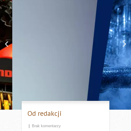
Nie daj się zaskoczyć parze.
Najczęściej występujące problemy
w systemach pary i kondensatu
cz. 1
Instalacje parowe i kondensatu to zazwyczaj złożony
układ składający się z setek metrów rurociągów i
odbiorników ciepła, w których zachodzą procesy
wymiany ciepła. Elementem łączącym dwa światy, tj.
świat pary i kondensatu, jest odwadniacz. To on, obok
zaworów odcinających, jest najczęściej występującym
elementem w instalacjach.
Od redakcji
Przejdź do artykułu
|
Brak komentarzy