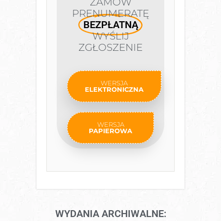
ZAMÓW
PRENUMERATĘ
BEZPŁATNĄ
WYŚLIJ
ZGŁOSZENIE
WERSJA
ELEKTRONICZNA
WERSJA
PAPIEROWA
WYDANIA ARCHIWALNE: