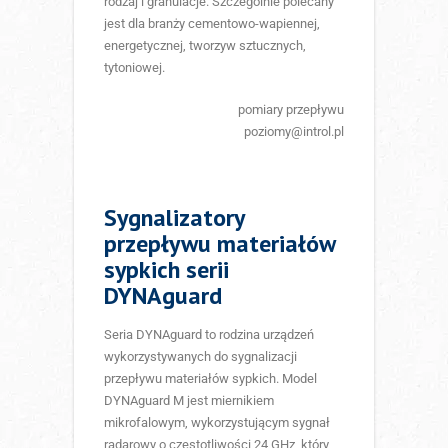
rodzaj i granulacje. Szczególnie polecany
jest dla branży cementowo-wapiennej,
energetycznej, tworzyw sztucznych,
tytoniowej.
pomiary przepływu
poziomy@introl.pl
Sygnalizatory
przepływu materiałów
sypkich serii
DYNAguard
Seria DYNAguard to rodzina urządzeń
wykorzystywanych do sygnalizacji
przepływu materiałów sypkich. Model
DYNAguard M jest miernikiem
mikrofalowym, wykorzystującym sygnał
radarowy o częstotliwości 24 GHz, który