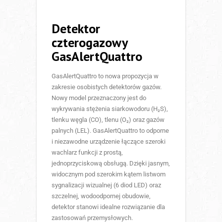
Detektor
czterogazowy
GasAlertQuattro
GasAlertQuattro to nowa propozycja w
zakresie osobistych detektorów gazów.
Nowy model przeznaczony jest do
wykrywania stężenia siarkowodoru (H₂S),
tlenku węgla (CO), tlenu (O₂) oraz gazów
palnych (LEL). GasAlertQuattro to odporne
i niezawodne urządzenie łączące szeroki
wachlarz funkcji z prostą,
jednoprzyciskową obsługą. Dzięki jasnym,
widocznym pod szerokim kątem listwom
sygnalizacji wizualnej (6 diod LED) oraz
szczelnej, wodoodpornej obudowie,
detektor stanowi idealne rozwiązanie dla
zastosowań przemysłowych.