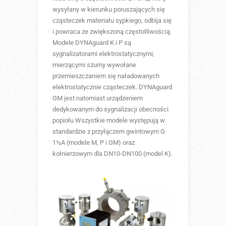
wysyłany w kierunku poruszających się
cząsteczek materiału sypkiego, odbija się
i powraca ze zwiększoną częstotliwością.
Modele DYNAguard K i P są
sygnalizatorami elektrostatycznymi,
mierzącymi szumy wywołane
przemieszczaniem się naładowanych
elektrostatycznie cząsteczek. DYNAguard
GM jest natomiast urządzeniem
dedykowanym do sygnalizacji obecności
popiołu Wszystkie modele występują w
standardzie z przyłączem gwintowym G
1½A (modele M, P i GM) oraz
kołnierzowym dla DN10-DN100 (model K).