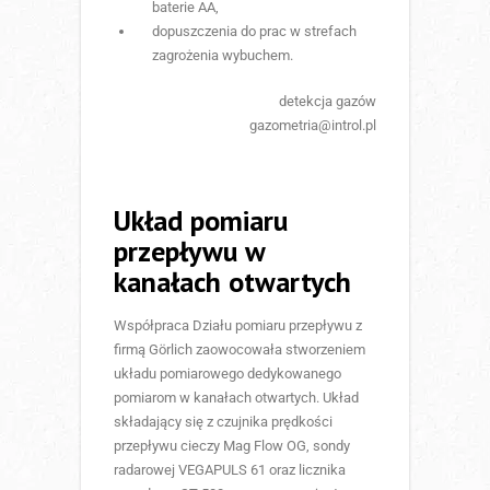
baterie AA,
dopuszczenia do prac w strefach
zagrożenia wybuchem.
detekcja gazów
gazometria@introl.pl
Układ pomiaru
przepływu w
kanałach otwartych
Współpraca Działu pomiaru przepływu z
firmą Görlich zaowocowała stworzeniem
układu pomiarowego dedykowanego
pomiarom w kanałach otwartych. Układ
składający się z czujnika prędkości
przepływu cieczy Mag Flow OG, sondy
radarowej VEGAPULS 61 oraz licznika