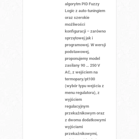
algorytm PID Fuzzy
Logic z auto-tuningiem
oraz szerokie
możliwości
konfiguracji – zarówno
sprzętowej jak i
programowej. W wersji
podstawowej,
proponujemy model
zasilany 90 … 250 V
AC, z wejściem na
termopary/pt100
(wybór typu wejścia z
menu regulatora), z
wyjściem
regulacyjnym
przekaźnikowym oraz
z dwoma dodatkowymi
wyjściami
przekaźnikowymi,