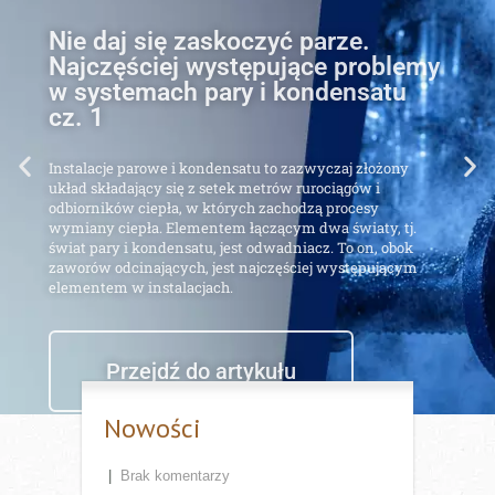
Najczęściej występujące problemy
w systemach pary i kondensatu
cz. 1
Instalacje parowe i kondensatu to zazwyczaj złożony
układ składający się z setek metrów rurociągów i
odbiorników ciepła, w których zachodzą procesy
wymiany ciepła. Elementem łączącym dwa światy, tj.
świat pary i kondensatu, jest odwadniacz. To on, obok
zaworów odcinających, jest najczęściej występującym
elementem w instalacjach.
Przejdź do artykułu
Nowości
|
Brak komentarzy