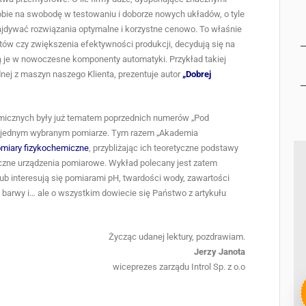
bie na swobodę w testowaniu i doborze nowych układów, o tyle
jdywać rozwiązania optymalne i korzystne cenowo. To właśnie
ztów czy zwiększenia efektywności produkcji, decydują się na
 je w nowoczesne komponenty automatyki. Przykład takiej
dnej z maszyn naszego Klienta, prezentuje autor
„Dobrej
micznych były już tematem poprzednich numerów „Pod
 na jednym wybranym pomiarze. Tym razem „Akademia
miary fizykochemiczne
, przybliżając ich teoretyczne podstawy
liczne urządzenia pomiarowe. Wykład polecany jest zatem
ub interesują się pomiarami pH, twardości wody, zawartości
 barwy i… ale o wszystkim dowiecie się Państwo z artykułu
Życząc udanej lektury, pozdrawiam.
Jerzy Janota
wiceprezes zarządu Introl Sp. z o.o