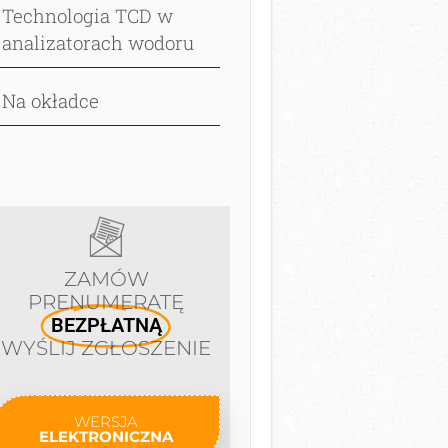
Technologia TCD w
analizatorach wodoru
Na okładce
ZAMÓW
PRENUMERATĘ
BEZPŁATNĄ
WYŚLIJ ZGŁOSZENIE
WERSJA
ELEKTRONICZNA