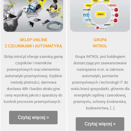
SKLEP ONLINE
GRUPA
Z CZUJNIKAMI I AUTOMATYKĄ
INTROL
Sklep.introl.pl oferuje szeroką gamę
Grupa INTROL jest holdingiem
czujników i mierników
dostarczającym zaawansowane
przemysłowych oraz elementów
rozwiązania m.in. w zakresie
automatyki przemysłowej. Szybkie
automatyki, pomiarów
metody płatności, darmowa
przemysłowych i technologii IT do
dostawa 48h i bardzo atrakcyjne
wielu branż gospodarki, głównie dla
ceny wysokiej jakości aparatury do
energetyki ogólnej i zawodowej,
kontroli procesów przemysłowych.
przemysłu, ochrony środowiska,
budownictwa, […]
Czytaj więcej >
Czytaj więcej >