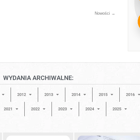
Nowości
→
WYDANIA ARCHIWALNE:
2012
2013
2014
2015
2016
2021
2022
2023
2024
2025