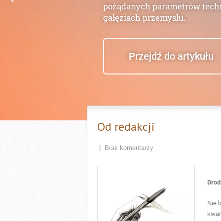
Od redakcji
|
Brak komentarzy
Drod
Nie 
kwar