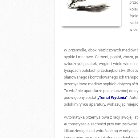
prze
kole
życi
zado
wios
W przemyśle, obok niezliczonych mediów c
sypkie i masowe. Cement, popiół, zboża, p
sztucznych, piasek, węgiel i wiele wiele 
tysiącach polskich przedsiębiorstw. Sto
planowanego i kontrolowanego ich transpo
przemysłowe mediów sypkich dotyczą różnyc
To właśnie aparaturze przeznaczonej do sy
poświęcony został
„Temat Wydania”
. Aut
polskim rynku aparatury, wskazując miejsc
Automatyka przemysłowa z racji swojej ist
Automatyzacja zachodzi przy tym zarówno 
kilkudziesięciu lat wdrażane są w całych
koncernów, po małe, lokalne przedsiębior