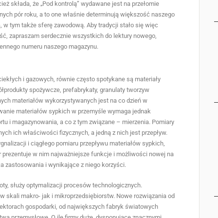
cież składa, że „Pod kontrolą” wydawane jest na przełomie
jnych pór roku, a to one właśnie determinują większość naszego
a, w tym także sferę zawodową. Aby tradycji stało się więc
ść, zapraszam serdecznie wszystkich do lektury nowego,
ennego numeru naszego magazynu.
iekłych i gazowych, równie często spotykane są materiały
ółprodukty spożywcze, prefabrykaty, granulaty tworzyw
innych materiałów wykorzystywanych jest na co dzień w
sowanie materiałów sypkich w przemyśle wymaga jednak
rtu i magazynowania, a co z tym związane – mierzenia. Pomiary
h ich właściwości fizycznych, a jedną z nich jest przepływ.
gnalizacji i ciągłego pomiaru przepływu materiałów sypkich,
or prezentuje w nim najważniejsze funkcje i możliwości nowej na
a zastosowania i wynikające z niego korzyści.
oty, służy optymalizacji procesów technologicznych.
w skali makro- jak i mikroprzedsiębiorstw. Nowe rozwiązania od
 sektorach gospodarki, od największych fabryk światowych
stwa przemysłowe. O ile firmy duże, dysponujące znacznymi