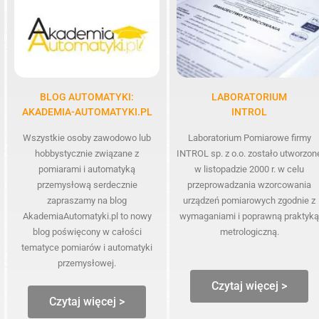
BLOG AUTOMATYKI:
LABORATORIUM
AKADEMIA-AUTOMATYKI.PL
INTROL
Wszystkie osoby zawodowo lub
Laboratorium Pomiarowe firmy
hobbystycznie związane z
INTROL sp. z o.o. zostało utworzon
pomiarami i automatyką
w listopadzie 2000 r. w celu
przemysłową serdecznie
przeprowadzania wzorcowania
zapraszamy na blog
urządzeń pomiarowych zgodnie z
AkademiaAutomatyki.pl to nowy
wymaganiami i poprawną praktyką
blog poświęcony w całości
metrologiczną.
tematyce pomiarów i automatyki
przemysłowej.
Czytaj więcej >
Czytaj więcej >