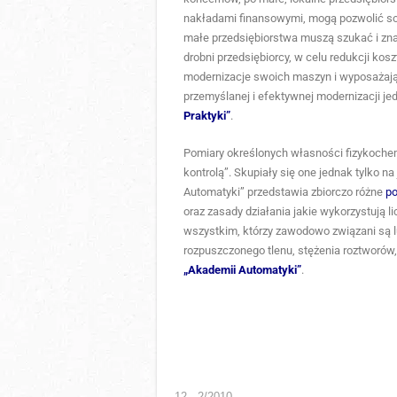
nakładami finansowymi, mogą pozwolić so
małe przedsiębiorstwa muszą szukać i zna
drobni przedsiębiorcy, w celu redukcji kos
modernizacje swoich maszyn i wyposażają
przemyślanej i efektywnej modernizacji je
Praktyki”
.
Pomiary określonych własności fizykoche
kontrolą”. Skupiały się one jednak tylko
Automatyki” przedstawia zbiorczo różne
po
oraz zasady działania jakie wykorzystują 
wszystkim, którzy zawodowo związani są l
rozpuszczonego tlenu, stężenia roztworów,
„Akademii Automatyki”
.
12 - 2/2010