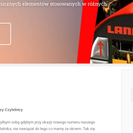
zy Czytelnicy
byłbym sobą gdybym przy okazji nowego numeru naszego
talnika, nie nawiązał do tego co mamy za oknem. Tak się