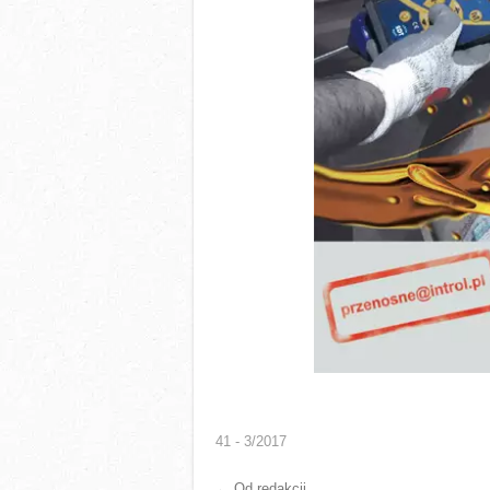
41 - 3/2017
←
Od redakcji