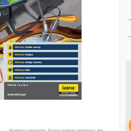
Akademia automatyki: Pomiar rozkładu wilgotności płyt
→