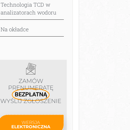
Technologia TCD w
analizatorach wodoru
Na okładce
ZAMÓW
PRENUMERATĘ
BEZPŁATNĄ
WYŚLIJ ZGŁOSZENIE
WERSJA
ELEKTRONICZNA