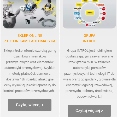
SKLEP ONLINE
GRUPA
Z CZUJNIKAMI I AUTOMATYKĄ
INTROL
Sklep.introl.pl oferuje szeroką gamę
Grupa INTROL jest holdingiem
czujników i mierników
dostarczającym zaawansowane
przemysłowych oraz elementów
rozwiązania m.in. w zakresie
automatyki przemysłowej. Szybkie
automatyki, pomiarów
metody płatności, darmowa
przemysłowych i technologii IT do
dostawa 48h i bardzo atrakcyjne
wielu branż gospodarki, głównie dla
ceny wysokiej jakości aparatury do
energetyki ogólnej i zawodowej,
kontroli procesów przemysłowych.
przemysłu, ochrony środowiska,
budownictwa, […]
Czytaj więcej >
Czytaj więcej >