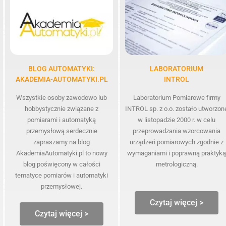
BLOG AUTOMATYKI:
LABORATORIUM
AKADEMIA-AUTOMATYKI.PL
INTROL
Wszystkie osoby zawodowo lub
Laboratorium Pomiarowe firmy
hobbystycznie związane z
INTROL sp. z o.o. zostało utworzon
pomiarami i automatyką
w listopadzie 2000 r. w celu
przemysłową serdecznie
przeprowadzania wzorcowania
zapraszamy na blog
urządzeń pomiarowych zgodnie z
AkademiaAutomatyki.pl to nowy
wymaganiami i poprawną praktyką
blog poświęcony w całości
metrologiczną.
tematyce pomiarów i automatyki
przemysłowej.
Czytaj więcej >
Czytaj więcej >