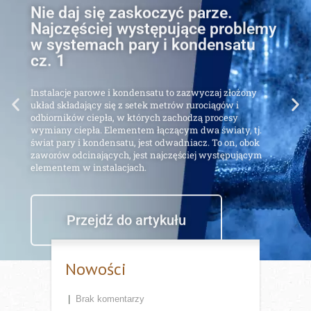
Najczęściej występujące problemy
w systemach pary i kondensatu
cz. 1
Instalacje parowe i kondensatu to zazwyczaj złożony
układ składający się z setek metrów rurociągów i
odbiorników ciepła, w których zachodzą procesy
wymiany ciepła. Elementem łączącym dwa światy, tj.
świat pary i kondensatu, jest odwadniacz. To on, obok
zaworów odcinających, jest najczęściej występującym
elementem w instalacjach.
Przejdź do artykułu
Nowości
|
Brak komentarzy