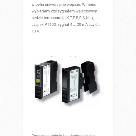
w pełni uniwersalne wejście. W menu
wybieramy czy sygnałem wejściowym
będzie termopara (J,K,T,E,B,R,S,N,L),
czujnik PT100, sygnał 4 … 20 mA czy 0…
10 V.
Znacząco ułatwia to adaptację jednej