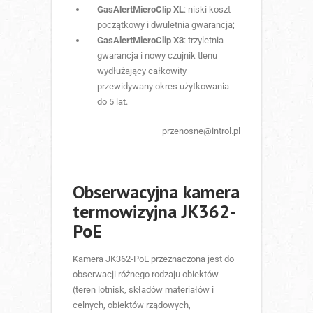
GasAlertMicroClip XL
: niski koszt
początkowy i dwuletnia gwarancja;
GasAlertMicroClip X3
: trzyletnia
gwarancja i nowy czujnik tlenu
wydłużający całkowity
przewidywany okres użytkowania
do 5 lat.
przenosne@introl.pl
Obserwacyjna kamera
termowizyjna JK362-
PoE
Kamera JK362-PoE przeznaczona jest do
obserwacji różnego rodzaju obiektów
(teren lotnisk, składów materiałów i
celnych, obiektów rządowych,