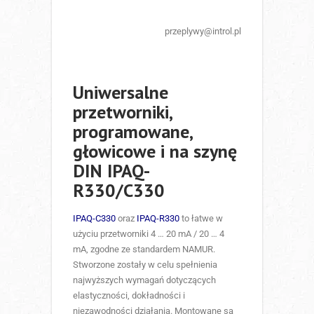
przeplywy@introl.pl
Uniwersalne
przetworniki,
programowane,
głowicowe i na szynę
DIN IPAQ-
R330/C330
IPAQ-C330
oraz
IPAQ-R330
to łatwe w
użyciu przetworniki 4 … 20 mA / 20 … 4
mA, zgodne ze standardem NAMUR.
Stworzone zostały w celu spełnienia
najwyższych wymagań dotyczących
elastyczności, dokładności i
niezawodności działania. Montowane są