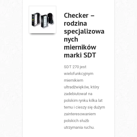
Checker –
rodzina
specjalizowa
nych
mierników
marki SDT
SDT 270 jest
wielofunkcyjnym
miernikiem
ultradźwięków, który
zadebiutował na
polskim rynku kilka lat
temu i cieszy się dużym
zainteresowaniem
polskich służb
utrzymania ruchu.