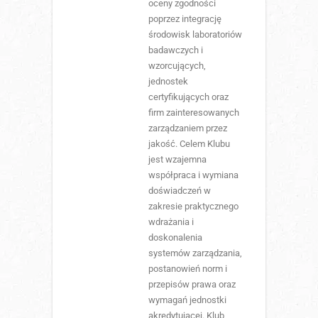
oceny zgodności
poprzez integrację
środowisk laboratoriów
badawczych i
wzorcujących,
jednostek
certyfikujących oraz
firm zainteresowanych
zarządzaniem przez
jakość. Celem Klubu
jest wzajemna
współpraca i wymiana
doświadczeń w
zakresie praktycznego
wdrażania i
doskonalenia
systemów zarządzania,
postanowień norm i
przepisów prawa oraz
wymagań jednostki
akredytującej. Klub