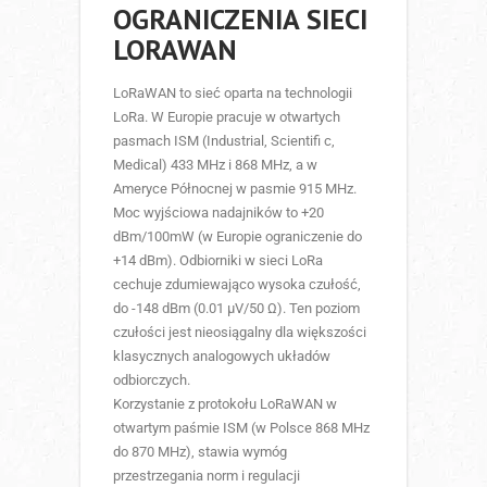
OGRANICZENIA SIECI
LORAWAN
LoRaWAN to sieć oparta na technologii
LoRa. W Europie pracuje w otwartych
pasmach ISM (Industrial, Scientifi c,
Medical) 433 MHz i 868 MHz, a w
Ameryce Północnej w pasmie 915 MHz.
Moc wyjściowa nadajników to +20
dBm/100mW (w Europie ograniczenie do
+14 dBm). Odbiorniki w sieci LoRa
cechuje zdumiewająco wysoka czułość,
do -148 dBm (0.01 μV/50 Ω). Ten poziom
czułości jest nieosiągalny dla większości
klasycznych analogowych układów
odbiorczych.
Korzystanie z protokołu LoRaWAN w
otwartym paśmie ISM (w Polsce 868 MHz
do 870 MHz), stawia wymóg
przestrzegania norm i regulacji