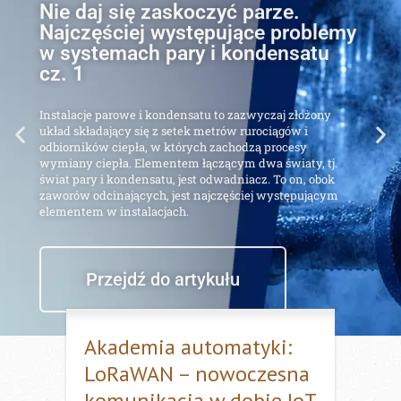
Najczęściej występujące problemy
w systemach pary i kondensatu
cz. 1
Instalacje parowe i kondensatu to zazwyczaj złożony
układ składający się z setek metrów rurociągów i
odbiorników ciepła, w których zachodzą procesy
wymiany ciepła. Elementem łączącym dwa światy, tj.
świat pary i kondensatu, jest odwadniacz. To on, obok
zaworów odcinających, jest najczęściej występującym
elementem w instalacjach.
Przejdź do artykułu
Akademia automatyki:
LoRaWAN – nowoczesna
komunikacja w dobie IoT