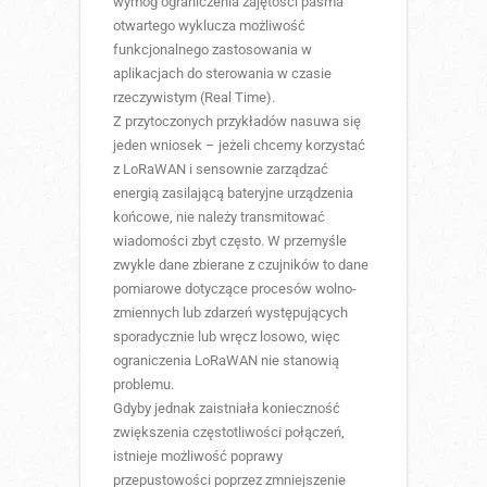
wymóg ograniczenia zajętości pasma
otwartego wyklucza możliwość
funkcjonalnego zastosowania w
aplikacjach do sterowania w czasie
rzeczywistym (Real Time).
Z przytoczonych przykładów nasuwa się
jeden wniosek – jeżeli chcemy korzystać
z LoRaWAN i sensownie zarządzać
energią zasilającą bateryjne urządzenia
końcowe, nie należy transmitować
wiadomości zbyt często. W przemyśle
zwykle dane zbierane z czujników to dane
pomiarowe dotyczące procesów wolno-
zmiennych lub zdarzeń występujących
sporadycznie lub wręcz losowo, więc
ograniczenia LoRaWAN nie stanowią
problemu.
Gdyby jednak zaistniała konieczność
zwiększenia częstotliwości połączeń,
istnieje możliwość poprawy
przepustowości poprzez zmniejszenie