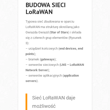
BUDOWA SIECI
LoRaWAN
Typowa sieć zbudowana w oparciu
LoRaWAN ma strukturę określaną jako
Gwiazda Gwiazd (
Star of Stars
) i składa
się z czterech grup elementów (Rysunek
3):
– urządzeń końcowych (
end devices, end
points
);
– bramek (
gateways
);
– serwerów sieciowych (
LNS – LoRaWAN
Network Server
);
– serwerów aplikacyjnych (
application
servers
).
Sieć LoRaWAN daje
możliwość