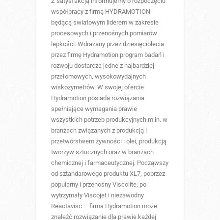
Z satysfakcją informujemy o rozpoczęciu
współpracy z firmą HYDRAMOTION
będącą światowym liderem w zakresie
procesowych i przenośnych pomiarów
lepkości. Wdrażany przez dziesięciolecia
przez firmę Hydramotion program badań i
rozwoju dostarcza jedne z najbardziej
przełomowych, wysokowydajnych
wiskozymetrów. W swojej ofercie
Hydramotion posiada rozwiązania
spełniające wymagania prawie
wszystkich potrzeb produkcyjnych m.in. w
branżach związanych z produkcją i
przetwórstwem żywności i olei, produkcją
tworzyw sztucznych oraz w branżach
chemicznej i farmaceutycznej. Począwszy
od sztandarowego produktu XL7, poprzez
popularny i przenośny Viscolite, po
wytrzymały Viscojet i niezawodny
Reactavisc – firma Hydramotion może
znaleźć rozwiązanie dla prawie każdej