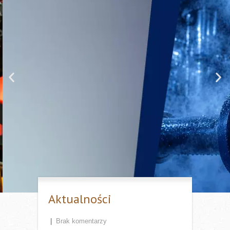
Nie daj się zaskoczyć parze.
Najczęściej występujące problemy
w systemach pary i kondensatu
cz. 1
Instalacje parowe i kondensatu to zazwyczaj złożony
układ składający się z setek metrów rurociągów i
odbiorników ciepła, w których zachodzą procesy
wymiany ciepła. Elementem łączącym dwa światy, tj.
świat pary i kondensatu, jest odwadniacz. To on, obok
zaworów odcinających, jest najczęściej występującym
elementem w instalacjach.
Przejdź do artykułu
Aktualności
|
Brak komentarzy