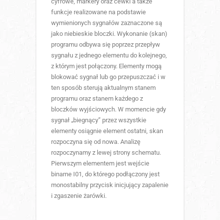
cyfrowe, markery oraz cewki a także
funkcje realizowane na podstawie
wymienionych sygnałów zaznaczone są
jako niebieskie bloczki. Wykonanie (skan)
programu odbywa się poprzez przepływ
sygnału z jednego elementu do kolejnego,
z którym jest połączony. Elementy mogą
blokować sygnał lub go przepuszczać i w
ten sposób sterują aktualnym stanem
programu oraz stanem każdego z
bloczków wyjściowych. W momencie gdy
sygnał „biegnący” przez wszystkie
elementy osiągnie element ostatni, skan
rozpoczyna się od nowa. Analizę
rozpoczynamy z lewej strony schematu.
Pierwszym elementem jest wejście
binarne I01, do którego podłączony jest
monostabilny przycisk inicjujący zapalenie
i zgaszenie żarówki.