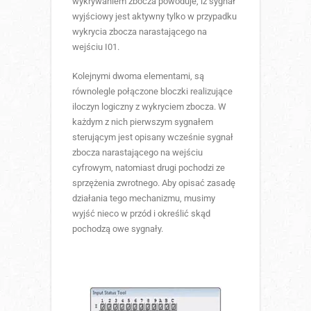
wykrywaniem zbocza powoduje, iż sygnał
wyjściowy jest aktywny tylko w przypadku
wykrycia zbocza narastającego na
wejściu I01.
Kolejnymi dwoma elementami, są
równolegle połączone bloczki realizujące
iloczyn logiczny z wykryciem zbocza. W
każdym z nich pierwszym sygnałem
sterującym jest opisany wcześnie sygnał
zbocza narastającego na wejściu
cyfrowym, natomiast drugi pochodzi ze
sprzężenia zwrotnego. Aby opisać zasadę
działania tego mechanizmu, musimy
wyjść nieco w przód i określić skąd
pochodzą owe sygnały.