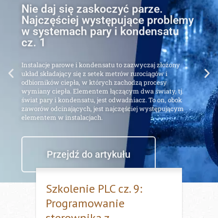
Najczęściej występujące problemy
w systemach pary i kondensatu
cz. 1
Instalacje parowe i kondensatu to zazwyczaj złożony
układ składający się z setek metrów rurociągów i
odbiorników ciepła, w których zachodzą procesy
wymiany ciepła. Elementem łączącym dwa światy, tj.
świat pary i kondensatu, jest odwadniacz. To on, obok
zaworów odcinających, jest najczęściej występującym
elementem w instalacjach.
Przejdź do artykułu
Szkolenie PLC cz. 9:
Programowanie
sterownika z