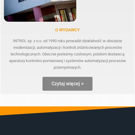
O WYDAWCY
INTROL sp. z o.o. od 1990 roku prowadzi działalność w obszarze
modernizacji, automatyzacji i kontroli zróżnicowanych procesów
technologicznych. Obecnie jesteśmy czołowym, polskim dostawcą
aparatury kontrolno-pomiarowej i systemów automatyzacji procesów
przemysłowych.
Czytaj więcej >