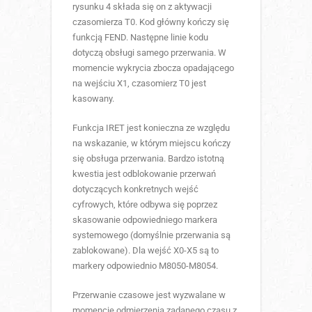
rysunku 4 składa się on z aktywacji
czasomierza T0. Kod główny kończy się
funkcją FEND. Następne linie kodu
dotyczą obsługi samego przerwania. W
momencie wykrycia zbocza opadającego
na wejściu X1, czasomierz T0 jest
kasowany.
Funkcja IRET jest konieczna ze względu
na wskazanie, w którym miejscu kończy
się obsługa przerwania. Bardzo istotną
kwestia jest odblokowanie przerwań
dotyczących konkretnych wejść
cyfrowych, które odbywa się poprzez
skasowanie odpowiedniego markera
systemowego (domyślnie przerwania są
zablokowane). Dla wejść X0-X5 są to
markery odpowiednio M8050-M8054.
Przerwanie czasowe jest wyzwalane w
momencie odmierzenia zadanego czasu z