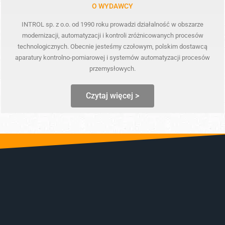
O WYDAWCY
INTROL sp. z o.o. od 1990 roku prowadzi działalność w obszarze
modernizacji, automatyzacji i kontroli zróżnicowanych procesów
technologicznych. Obecnie jesteśmy czołowym, polskim dostawcą
aparatury kontrolno-pomiarowej i systemów automatyzacji procesów
przemysłowych.
Czytaj więcej >