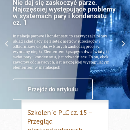
Najczęściej występujące problemy
w systemach pary i kondensatu
cz. 1
Instalacje parowe i kondensatu to zazwyczaj złożony
układ składający się z setek metrów rurociągów i
odbiorników ciepła, w których zachodzą procesy
wymiany ciepła. Elementem łączącym dwa światy, tj.
świat pary i kondensatu, jest odwadniacz. To on, obok
zaworów odcinających, jest najczęściej występującym
elementem w instalacjach.
Przejdź do artykułu
Szkolenie PLC cz. 15 –
Przegląd
niestandardowych