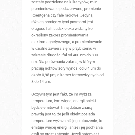
zostało podzielone na kilka typów, m.in.
promieniowanie podczerwone, promienie
Roentgena czy fale radiowe. Jedyną
różnicą pomiędzy tymi pasmami jest
długość fali. Ludzkie oko widzi tylko
określony zakres promieniowania
elektromagnetycznego, a promieniowanie
widzialne zawiera się w przybliżeniu w
zakresie długości fal od 400 nm do 800
nm. Dla porównania zakres, w którym
pracują noktowizory wynosi od 0,4 µm do
około 0,95 µm, a kamer termowizyjnych od
8 do 14 µm.
Oczywistym jest fakt, że im wyższa
temperatura, tym więcej energii obiekt
będzie emitował. Inną dobrze znaną
prawdą jest to, że jeśli obiekt posiada
temperaturę wyższą niż jego otoczenie, to
emituje więcej energii aniżeli jej pochłania,
czyli po prostu stygnie. Jeżeli natomiast