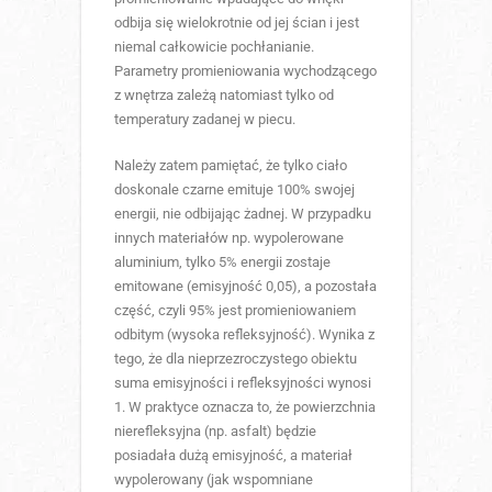
odbija się wielokrotnie od jej ścian i jest
niemal całkowicie pochłanianie.
Parametry promieniowania wychodzącego
z wnętrza zależą natomiast tylko od
temperatury zadanej w piecu.
Należy zatem pamiętać, że tylko ciało
doskonale czarne emituje 100% swojej
energii, nie odbijając żadnej. W przypadku
innych materiałów np. wypolerowane
aluminium, tylko 5% energii zostaje
emitowane (emisyjność 0,05), a pozostała
część, czyli 95% jest promieniowaniem
odbitym (wysoka refleksyjność). Wynika z
tego, że dla nieprzezroczystego obiektu
suma emisyjności i refleksyjności wynosi
1. W praktyce oznacza to, że powierzchnia
nierefleksyjna (np. asfalt) będzie
posiadała dużą emisyjność, a materiał
wypolerowany (jak wspomniane