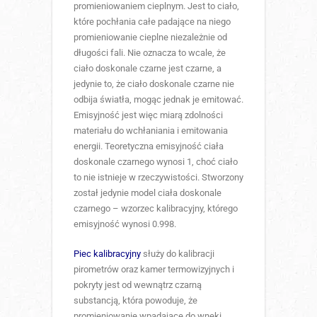
promieniowaniem cieplnym. Jest to ciało,
które pochłania całe padające na niego
promieniowanie cieplne niezależnie od
długości fali. Nie oznacza to wcale, że
ciało doskonale czarne jest czarne, a
jedynie to, że ciało doskonale czarne nie
odbija światła, mogąc jednak je emitować.
Emisyjność jest więc miarą zdolności
materiału do wchłaniania i emitowania
energii. Teoretyczna emisyjność ciała
doskonale czarnego wynosi 1, choć ciało
to nie istnieje w rzeczywistości. Stworzony
został jedynie model ciała doskonale
czarnego – wzorzec kalibracyjny, którego
emisyjność wynosi 0.998.
Piec kalibracyjny
służy do kalibracji
pirometrów oraz kamer termowizyjnych i
pokryty jest od wewnątrz czarną
substancją, która powoduje, że
promieniowanie wpadające do wnęki