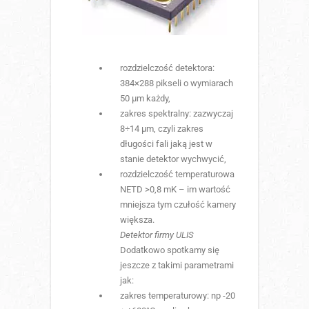
rozdzielczość detektora:
384×288 pikseli o wymiarach
50 µm każdy,
zakres spektralny: zazwyczaj
8÷14 µm, czyli zakres
długości fali jaką jest w
stanie detektor wychwycić,
rozdzielczość temperaturowa
NETD >0,8 mK – im wartość
mniejsza tym czułość kamery
większa.
Detektor firmy ULIS
Dodatkowo spotkamy się
jeszcze z takimi parametrami
jak:
zakres temperaturowy: np -20