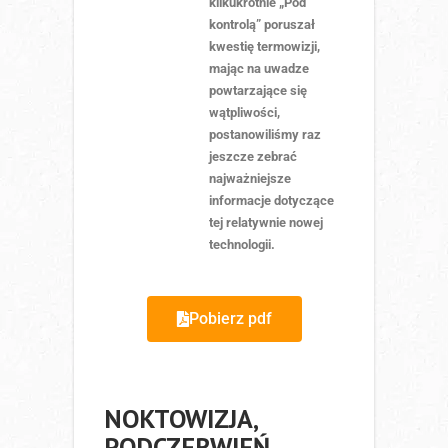
kilkukrotnie „Pod
kontrolą” poruszał
kwestię termowizji,
mając na uwadze
powtarzające się
wątpliwości,
postanowiliśmy raz
jeszcze zebrać
najważniejsze
informacje dotyczące
tej relatywnie nowej
technologii.
Pobierz pdf
NOKTOWIZJA,
PODCZERWIEŃ,