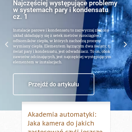
Najczęściej występujące problemy
w systemach pary i kondensatu
cz. 1
Instalacje parowe i kondensatu to zazwyczaj złożony
układ składający się z setek metrów rurociągów i
odbiorników ciepła, w których zachodzą procesy
wymiany ciepła. Elementem łączącym dwa światy, tj.
świat pary i kondensatu, jest odwadniacz. To on, obok
zaworów odcinających, jest najczęściej występującym
elementem w instalacjach.
Przejdź do artykułu
Akademia automatyki:
Jaka kamera do jakich
zastosowań czyli jeszcze