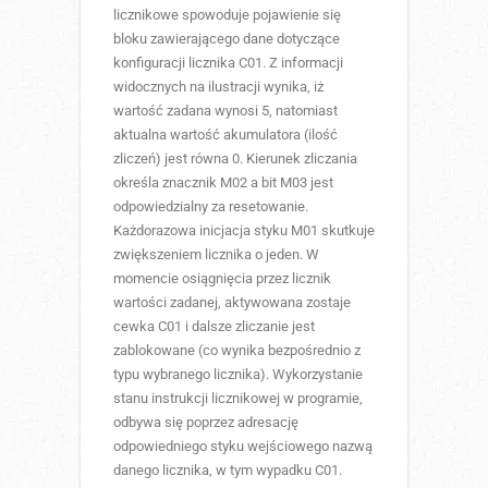
licznikowe spowoduje pojawienie się
bloku zawierającego dane dotyczące
konfiguracji licznika C01. Z informacji
widocznych na ilustracji wynika, iż
wartość zadana wynosi 5, natomiast
aktualna wartość akumulatora (ilość
zliczeń) jest równa 0. Kierunek zliczania
określa znacznik M02 a bit M03 jest
odpowiedzialny za resetowanie.
Każdorazowa inicjacja styku M01 skutkuje
zwiększeniem licznika o jeden. W
momencie osiągnięcia przez licznik
wartości zadanej, aktywowana zostaje
cewka C01 i dalsze zliczanie jest
zablokowane (co wynika bezpośrednio z
typu wybranego licznika). Wykorzystanie
stanu instrukcji licznikowej w programie,
odbywa się poprzez adresację
odpowiedniego styku wejściowego nazwą
danego licznika, w tym wypadku C01.