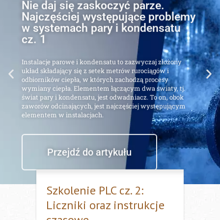
Najczęściej występujące problemy
w systemach pary i kondensatu
cz. 1
Instalacje parowe i kondensatu to zazwyczaj złożony
układ składający się z setek metrów rurociągów i
odbiorników ciepła, w których zachodzą procesy
wymiany ciepła. Elementem łączącym dwa światy, tj.
świat pary i kondensatu, jest odwadniacz. To on, obok
zaworów odcinających, jest najczęściej występującym
elementem w instalacjach.
Przejdź do artykułu
Szkolenie PLC cz. 2:
Liczniki oraz instrukcje
czasowe