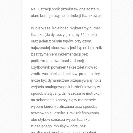
Na ilustracji obok przedstawione zostało
okno konfiguracyjne instrukcji licznikowej.
W pierwszej kolejności wybieramy numer
licznika (do dyspozycji mamy 32 sztuki)
oraz jeden z ośmiu typów, przy czym
najczęściej stosowany jest typ nr 1 (licznik
z zatrzymaniem inkrementacji bez
podtrzymania wartości zadanej).
Użytkownik powinien także zdefiniować
źródło wartości zadanej tzw. preset, który
może być dynamicznie przepisywany np. z
wejścia analogowego lub zdefiniowany w
sposób statyczny. Umieszczanie instrukcji
na schemacie kończy się w momencie
wyboru kierunku zliczania oraz sposobu
resetowania licznika. Brak zdefiniowania
obu styków oznacza wybór licznika
zliczającego impulsy w górę, bez
możliwości resetowania jego aktualnej