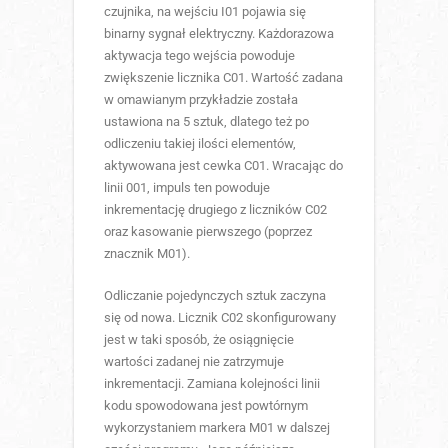
czujnika, na wejściu I01 pojawia się
binarny sygnał elektryczny. Każdorazowa
aktywacja tego wejścia powoduje
zwiększenie licznika C01. Wartość zadana
w omawianym przykładzie została
ustawiona na 5 sztuk, dlatego też po
odliczeniu takiej ilości elementów,
aktywowana jest cewka C01. Wracając do
linii 001, impuls ten powoduje
inkrementację drugiego z liczników C02
oraz kasowanie pierwszego (poprzez
znacznik M01).
Odliczanie pojedynczych sztuk zaczyna
się od nowa. Licznik C02 skonfigurowany
jest w taki sposób, że osiągnięcie
wartości zadanej nie zatrzymuje
inkrementacji. Zamiana kolejności linii
kodu spowodowana jest powtórnym
wykorzystaniem markera M01 w dalszej