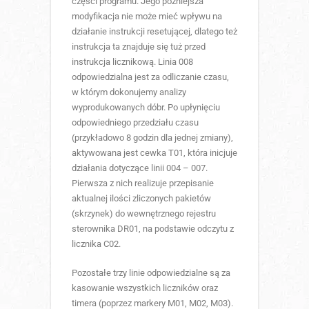
części programu. Jego późniejsza
modyfikacja nie może mieć wpływu na
działanie instrukcji resetującej, dlatego też
instrukcja ta znajduje się tuż przed
instrukcja licznikową. Linia 008
odpowiedzialna jest za odliczanie czasu,
w którym dokonujemy analizy
wyprodukowanych dóbr. Po upłynięciu
odpowiedniego przedziału czasu
(przykładowo 8 godzin dla jednej zmiany),
aktywowana jest cewka T01, która inicjuje
działania dotyczące linii 004 – 007.
Pierwsza z nich realizuje przepisanie
aktualnej ilości zliczonych pakietów
(skrzynek) do wewnętrznego rejestru
sterownika DR01, na podstawie odczytu z
licznika C02.
Pozostałe trzy linie odpowiedzialne są za
kasowanie wszystkich liczników oraz
timera (poprzez markery M01, M02, M03).