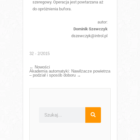
szeregowy. Operacja jest powtarzana aż
do opróżnienia bufora.
autor:
Dominik Szewczyk
dszewczyk@introl.pl
32 - 2/2015
←
Nowości
Akademia automatyki: Nawilżacze powietrza
– podział i sposób doboru
→