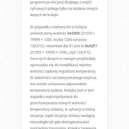
programu po inicjacji drugiego z wejść
cyfrowych polega tylko na dodaniu innych
danych do kolejki.
W przypadku markera X0 w kolejce
umieszczamy wartość
0x52ED
(21229 =
19999 + 1230, liczba 1230 oznacza
123,0°C), natomiast dla X1 jest to
0x52F7
(21239 = 19999 + 1240, czyli 124,0°C).
Sens tych danych w naszym przykładzie,
sprowadza się do modyfikacji rejestru
wartości zadanej regulatora temperatury.
W zależności od zainicjowanego wejścia,
ma zostać ustawiona odpowiednia
temperatura zadana. Kolejka jest w tym
wypadku wykorzystywana do
przechowywania nowych wartości
temperatury zadanej, w sytuacji w której
inicjacja, bądź inicjacje zmiany nastąpią
równolegle lub gdy obsługiwana jest
poprzednia transmisja. Kolejka zapewnia