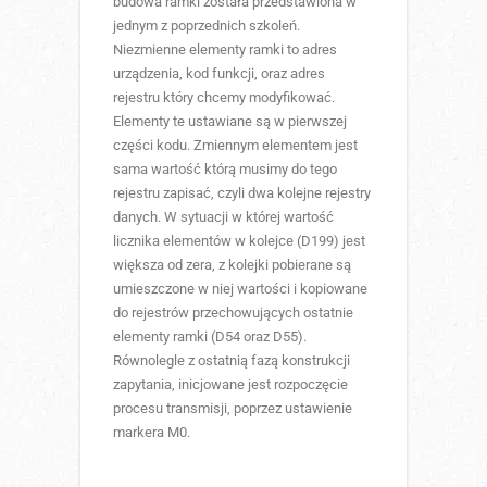
budowa ramki została przedstawiona w
jednym z poprzednich szkoleń.
Niezmienne elementy ramki to adres
urządzenia, kod funkcji, oraz adres
rejestru który chcemy modyfikować.
Elementy te ustawiane są w pierwszej
części kodu. Zmiennym elementem jest
sama wartość którą musimy do tego
rejestru zapisać, czyli dwa kolejne rejestry
danych. W sytuacji w której wartość
licznika elementów w kolejce (D199) jest
większa od zera, z kolejki pobierane są
umieszczone w niej wartości i kopiowane
do rejestrów przechowujących ostatnie
elementy ramki (D54 oraz D55).
Równolegle z ostatnią fazą konstrukcji
zapytania, inicjowane jest rozpoczęcie
procesu transmisji, poprzez ustawienie
markera M0.