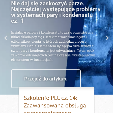
Najczęściej występujące problemy
w systemach pary i kondensatu
cz. 1
Instalacje parowe i kondensatu to zazwyczaj złożony
układ składający się z setek metrów rurociągów i
odbiorników ciepła, w których zachodzą procesy
wymiany ciepła. Elementem łączącym dwa światy, tj.
świat pary i kondensatu, jest odwadniacz. To on, obok
zaworów odcinających, jest najczęściej występującym
elementem w instalacjach.
Przejdź do artykułu
Szkolenie PLC cz. 14:
Zaawansowana obsługa
asynchronicznego