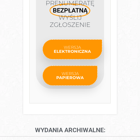
PRENUMERATĘ
BEZPŁATNĄ
WYŚLIJ
ZGŁOSZENIE
WERSJA
ELEKTRONICZNA
WERSJA
PAPIEROWA
WYDANIA ARCHIWALNE: