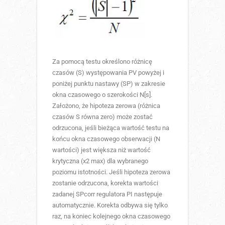
Za pomocą testu określono różnicę
czasów (S) występowania PV powyżej i
poniżej punktu nastawy (SP) w zakresie
okna czasowego o szerokości N[s].
Założono, że hipoteza zerowa (różnica
czasów S równa zero) może zostać
odrzucona, jeśli bieżąca wartość testu na
końcu okna czasowego obserwacji (N
wartości) jest większa niż wartość
krytyczna (x2 max) dla wybranego
poziomu istotności. Jeśli hipoteza zerowa
zostanie odrzucona, korekta wartości
zadanej SPcorr regulatora PI następuje
automatycznie. Korekta odbywa się tylko
raz, na koniec kolejnego okna czasowego