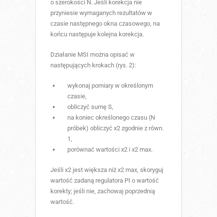
o szerokości N. Jeśli korekcja nie
przyniesie wymaganych rezultatów w
czasie następnego okna czasowego, na
końcu następuje kolejna korekcja.
Działanie MSI można opisać w
następujących krokach (rys. 2):
wykonaj pomiary w określonym
czasie,
obliczyć sumę S,
na koniec określonego czasu (N
próbek) obliczyć x2 zgodnie z równ.
1,
porównać wartości x2 i x2 max.
Jeśli x2 jest większa niż x2 max, skoryguj
wartość zadaną regulatora PI o wartość
korekty; jeśli nie, zachowaj poprzednią
wartość.