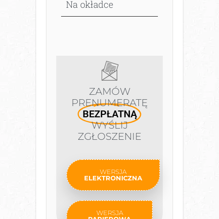
Na okładce
ZAMÓW
PRENUMERATĘ
BEZPŁATNĄ
WYŚLIJ
ZGŁOSZENIE
WERSJA
ELEKTRONICZNA
WERSJA
PAPIEROWA