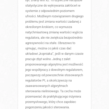
być znany test x2. To użyteczne narzędzie
statystyczne do wykrywania zakłóceń w
systemie z odpowiednim poziomem
ufności. Możliwym rozwiązaniem drugiego
problemu jest zmiana wartości zadanej z
określonym krokiem, co wymusza
natychmiastową zmianę wartości wyjścia
regulatora, ale nie zwiększa bezpośrednio
agresywności na stałe. Obrazowo to
ujmując, można co jakiś czas dać
układowi „kopniaka”, jeśli w danym czasie
pracuje zbyt wolno. Jedną z zalet
proponowanego algorytmu jest możliwość
jego współpracy z dowolnym regulatorem,
począwszy od powszechnie stosowanych
regulatorów PI, a skończywszy na
zaawansowanych algorytmach
sterowania nieliniowego. Ta cecha może
przemawiać do praktykującego inżyniera
przemysłowego, który chce zapobiec
pogorszeniu jakości sterowania.