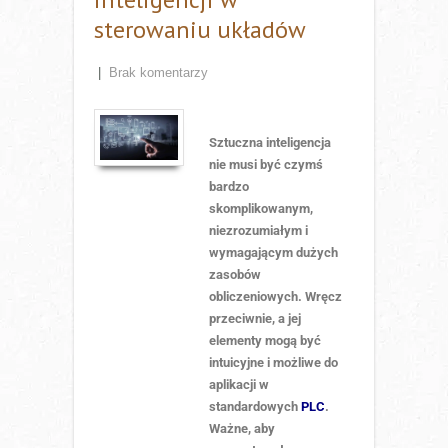
sterowaniu układów
|
Brak komentarzy
Sztuczna inteligencja
nie musi być czymś
bardzo
skomplikowanym,
niezrozumiałym i
wymagającym dużych
zasobów
obliczeniowych. Wręcz
przeciwnie, a jej
elementy mogą być
intuicyjne i możliwe do
aplikacji w
standardowych
PLC
.
Ważne, aby