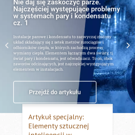
Najczęściej występujące problemy
w systemach pary i kondensatu
cz. 1
Instalacje parowe i kondensatu to zazwyczaj złożony
układ składający się z setek metrów rurociągów i
odbiorników ciepła, w których zachodzą procesy
wymiany ciepła. Elementem łączącym dwa światy, tj.
świat pary i kondensatu, jest odwadniacz. To on, obok
zaworów odcinających, jest najczęściej występującym
elementem w instalacjach.
Przejdź do artykułu
Artykuł specjalny:
Elementy sztucznej
inteligencji w